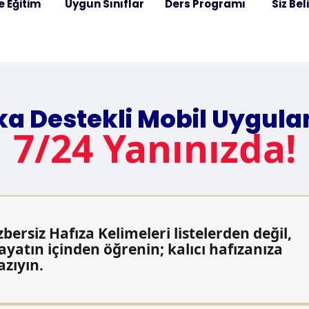
e Eğitim
Uygun Sınıflar
Ders Programı
Siz Bel
a Destekli Mobil Uygul
7/24 Yanınızda!
zbersiz Hafıza Kelimeleri listelerden değil,
ayatın içinden öğrenin; kalıcı hafızanıza
azıyın.