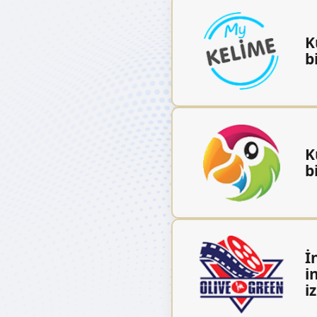
K
b
K
b
İ
i
i