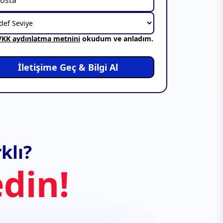
VKK aydınlatma metnini
okudum ve anladım.
İletişime Geç & Bilgi Al
klı?
din!