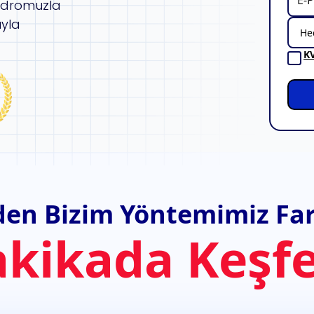
adromuzla
ıyla
K
en Bizim Yöntemimiz Far
akikada Keşfe