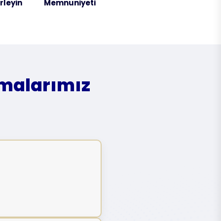
irleyin
Memnuniyeti
amalarımız