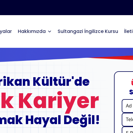
alar
Hakkımızda
Sultangazi İngilizce Kursu
İlet
ikan Kültür'de
 Kariyer
S
mak Hayal Değil!