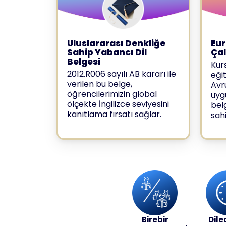
Uluslararası Denkliğe
Eur
Sahip Yabancı Dil
Ça
Belgesi
Kur
2012.R006 sayılı AB kararı ile
eği
verilen bu belge,
Avr
öğrencilerimizin global
uyg
ölçekte İngilizce seviyesini
bel
kanıtlama fırsatı sağlar.
sahi
Birebir
Dile