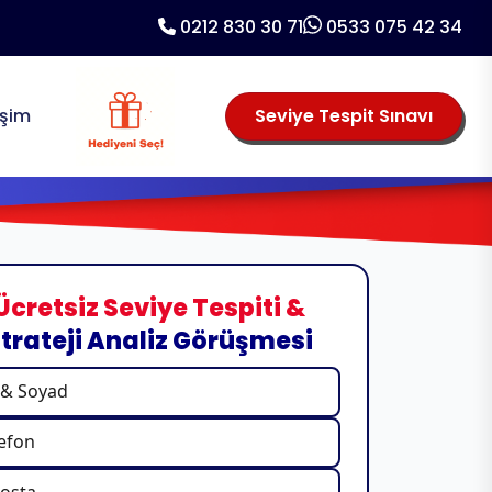
0212 830 30 71
0533 075 42 34
işim
Seviye Tespit Sınavı
Ücretsiz Seviye Tespiti &
trateji Analiz Görüşmesi