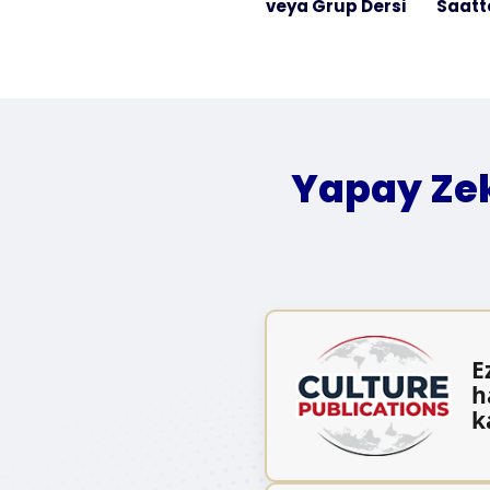
veya Grup Dersi
Saatt
Yapay Zek
E
h
k