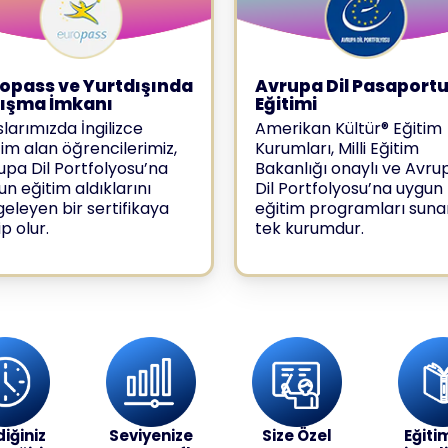
opass ve Yurtdışında
Avrupa Dil Pasaport
lışma İmkanı
Eğitimi
slarımızda İngilizce
Amerikan Kültür® Eğitim
tim alan öğrencilerimiz,
Kurumları, Milli Eğitim
upa Dil Portfolyosu’na
Bakanlığı onaylı ve Avru
un eğitim aldıklarını
Dil Portfolyosu’na uygun
geleyen bir sertifikaya
eğitim programları suna
p olur.
tek kurumdur.
diğiniz
Seviyenize
Size Özel
Eğitim