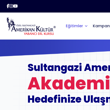
Eğitimler
Kampany
Sultangazi Amer
Akademik
Hedefinize Ulaş