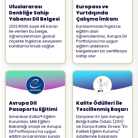
Uluslararası
Europass ve
Denkliğe Sahip
Yurtdışında
Yabancı Dil Belgesi
Çalışma İmkanı
2012.R006 sayılı AB kararı
Kurslarımızda İngilizce
ile verilen bu belge,
eğitim alan
öğrencilerimizin global
öğrencilerimiz, Avrupa Dil
ölçekte İngilizce seviyesini
Portfolyosu’na uygun
kanıtlama fırsatı sağlar.
eğitim aldıklarını
belgeleyen bir sertifikaya
sahip olur.
Avrupa Dil
Kalite Ödülleri İle
Pasaportu Eğitimi
Tescillenmiş Başarı
Amerikan Kültür® Eğitim
Dünyanın En İyisi Avrupa
Kurumları, Milli Eğitim
Birliği Kalite Ödülü (2011)
Bakanlığı onaylı ve Avrupa
ve Dünya Kalite Zirvesi "En
Dil Portfolyosu’na uygun
Kaliteli Eğitim Kurumu"
eğitim programları sunan
ödülleriyle başarısını