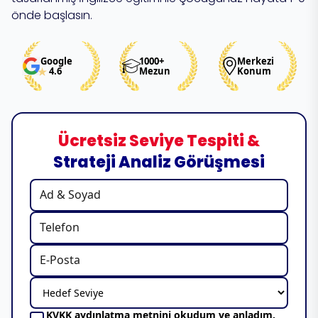
önde başlasın.
Google
1000+
Merkezi
4.6
Mezun
Konum
Ücretsiz Seviye Tespiti &
Strateji Analiz Görüşmesi
KVKK aydınlatma metnini
okudum ve anladım.