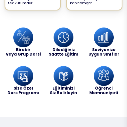
tek kurumdur.
kanıtlamıştır.
Birebir
Dilediğiniz
Seviyenize
veya Grup Dersi
Saatte Eğitim
Uygun Sınıflar
Size Özel
Eğitiminizi
Öğrenci
Ders Programı
Siz Belirleyin
Memnuniyeti