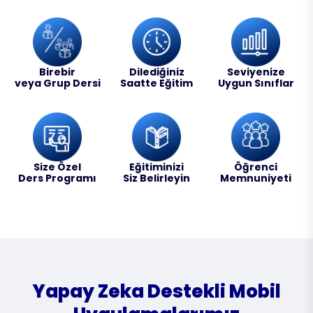
Birebir
Dilediğiniz
Seviyenize
veya Grup Dersi
Saatte Eğitim
Uygun Sınıflar
Size Özel
Eğitiminizi
Öğrenci
Ders Programı
Siz Belirleyin
Memnuniyeti
Yapay Zeka Destekli Mobil