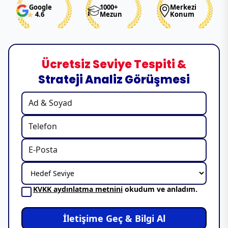
Google
1000+
Merkezi
4.6
Mezun
Konum
Ücretsiz Seviye Tespiti &
Strateji Analiz Görüşmesi
KVKK aydınlatma metnini
okudum ve anladım.
İletişime Geç & Bilgi Al