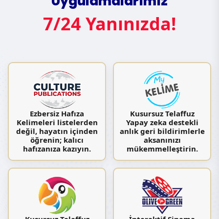
Uygulamalarımız
7/24 Yanınızda!
Ezbersiz Hafıza
Kusursuz Telaffuz
Kelimeleri listelerden
Yapay zeka destekli
değil, hayatın içinden
anlık geri bildirimlerle
öğrenin; kalıcı
aksanınızı
hafızanıza kazıyın.
mükemmelleştirin.